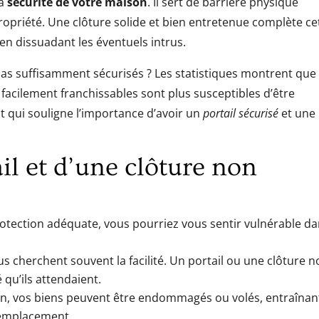
la
sécurité de votre maison
. Il sert de barrière physique
ropriété. Une clôture solide et bien entretenue complète ce
 en dissuadant les éventuels intrus.
 pas suffisamment sécurisés ? Les statistiques montrent que 
 facilement franchissables sont plus susceptibles d’être
nt qui souligne l’importance d’avoir un
portail sécurisé
et une
il et d’une clôture non
rotection adéquate, vous pourriez vous sentir vulnérable d
us cherchent souvent la facilité. Un portail ou une clôture 
é qu’ils attendaient.
on, vos biens peuvent être endommagés ou volés, entraînan
remplacement.