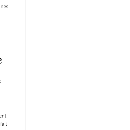
nnes
e
s
ment
fait