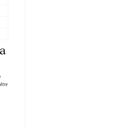
sa
e
 être