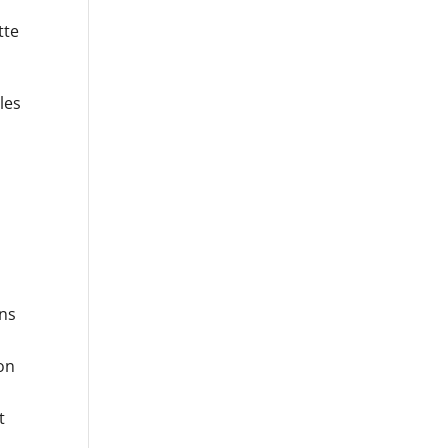
tte
les
ans
non
t