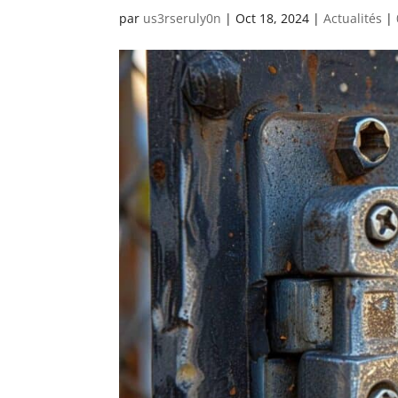
par
us3rseruly0n
|
Oct 18, 2024
|
Actualités
|